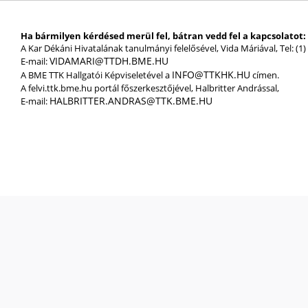
Ha bármilyen kérdésed merül fel, bátran vedd fel a kapcsolatot:
A Kar Dékáni Hivatalának tanulmányi felelősével, Vida Máriával, Tel: (1)
VIDAMARI@TTDH.BME.HU
E-mail:
INFO@TTKHK.HU
A BME TTK Hallgatói Képviseletével a
címen.
A felvi.ttk.bme.hu portál főszerkesztőjével, Halbritter Andrással,
HALBRITTER.ANDRAS@TTK.BME.HU
E-mail: