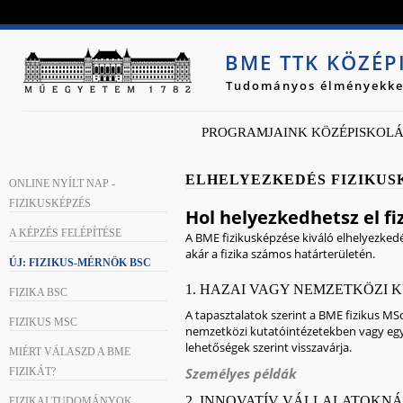
Jump to navigation
BME TTK KÖZÉ
Tudományos élményekke
PROGRAMJAINK KÖZÉPISKOL
ELHELYEZKEDÉS FIZIKUS
ONLINE NYÍLT NAP -
FIZIKUSKÉPZÉS
Hol helyezkedhetsz el fi
A KÉPZÉS FELÉPÍTÉSE
A BME fizikusképzése kiváló elhelyezkedé
akár a fizika számos határterületén.
ÚJ: FIZIKUS-MÉRNÖK BSC
1. HAZAI VAGY NEMZETKÖZI
FIZIKA BSC
A tapasztalatok szerint a BME fizikus MSc
FIZIKUS MSC
nemzetközi kutatóintézetekben vagy eg
lehetőségek szerint visszavárja.
MIÉRT VÁLASZD A BME
Személyes példák
FIZIKÁT?
2. INNOVATÍV VÁLLALATOKN
FIZIKAI TUDOMÁNYOK