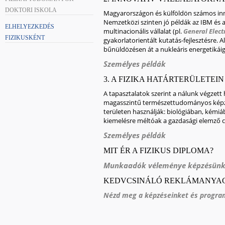
DOKTORI ISKOLA
Magyarországon és külföldön számos innov
Nemzetközi szinten jó példák az IBM és a
ELHELYEZKEDÉS
multinacionális vállalat (pl.
General Elect
FIZIKUSKÉNT
gyakorlatorientált kutatás-fejlesztésre. 
bűnüldözésen át a nukleáris energetikáig
Személyes példák
3. A FIZIKA HATÁRTERÜLETEIN
A tapasztalatok szerint a nálunk végzett 
magasszintű természettudományos képze
területen használják: biológiában, ké
kiemelésre méltóak a gazdasági elemző c
Személyes példák
MIT ÉR A FIZIKUS DIPLOMA?
Munkaadók véleménye képzésünkről
KEDVCSINÁLÓ REKLÁMANYA
Nézd meg a képzéseinket és program