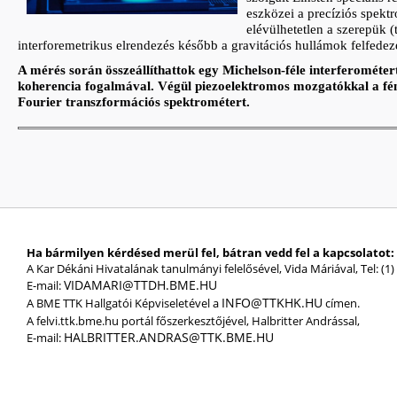
eszközei a precíziós spekt
elévülhetetlen a szerepük 
interforemetrikus elrendezés később a gravitációs hullámok felfedezé
A mérés során összeállíthattok egy Michelson-féle interferométe
koherencia fogalmával. Végül piezoelektromos mozgatókkal a fény
Fourier transzformációs spektrométert.
Ha bármilyen kérdésed merül fel, bátran vedd fel a kapcsolatot:
A Kar Dékáni Hivatalának tanulmányi felelősével, Vida Máriával, Tel: (1)
VIDAMARI@TTDH.BME.HU
E-mail:
INFO@TTKHK.HU
A BME TTK Hallgatói Képviseletével a
címen.
A felvi.ttk.bme.hu portál főszerkesztőjével, Halbritter Andrással,
HALBRITTER.ANDRAS@TTK.BME.HU
E-mail: