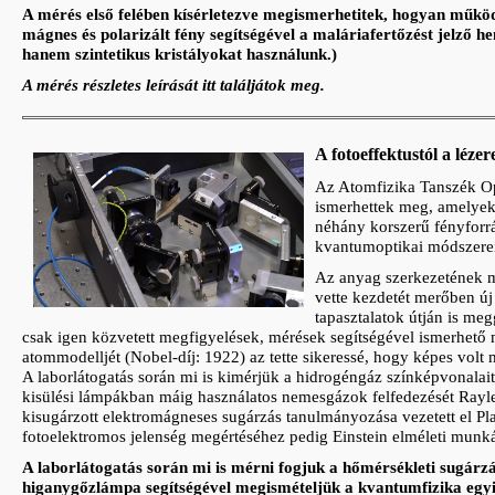
A mérés első felében kísérletezve megismerhetitek, hogyan működ
mágnes és polarizált fény segítségével a maláriafertőzést jelző 
hanem szintetikus kristályokat használunk.)
A mérés részletes leírását itt találjátok meg.
A fotoeffektustól a lé
Az Atomfizika Tanszék Opt
ismerhettek meg, amelyek 
néhány korszerű fényforr
kvantumoptikai módszere
Az anyag szerkezetének mé
vette kezdetét merőben új
tapasztalatok útján is m
csak igen közvetett megfigyelések, mérések segítségével ismerhető 
atommodelljét (Nobel-díj: 1922) az tette sikeressé, hogy képes volt 
A laborlátogatás során mi is kimérjük a hidrogéngáz színképvonalait
kisülési lámpákban máig használatos nemesgázok felfedezését Rayleig
kisugárzott elektromágneses sugárzás tanulmányozása vezetett el Pl
fotoelektromos jelenség megértéséhez pedig Einstein elméleti munká
A laborlátogatás során mi is mérni fogjuk a hőmérsékleti sugárz
higanygőzlámpa segítségével megismételjük a kvantumfizika egyik 