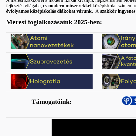
A mérési szakkörrel a modern fizikát kívánjuk népszerűsíteni
Nobel
fejlesztés világába, és
modern műszerekkel
középiskolai szinten 
évfolyamos
középiskolás
diákokat várunk.
A
s
zakkör ingyenes
Mérési foglalkozásaink 2025-ben:
Támogatóink: