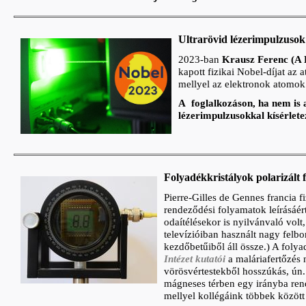
Ultrarövid lézerimpulzusok
2023-ban
Krausz Ferenc (A 
kapott fizikai Nobel-díjat az
mellyel az elektronok atomok k
A foglalkozáson, ha nem is
lézerimpulzusokkal kísérlete
Folyadékkristályok polarizált 
Pierre-Gilles de Gennes francia 
rendeződési folyamatok leírásáért
odaítélésekor is nyilvánvaló volt
televízióiban használt nagy felb
kezdőbetűiből áll össze.) A fol
Intézet kutatói
a maláriafertőzés 
vörösvértestekből hosszúkás, ún.
mágneses térben egy irányba rend
mellyel kollégáink többek között