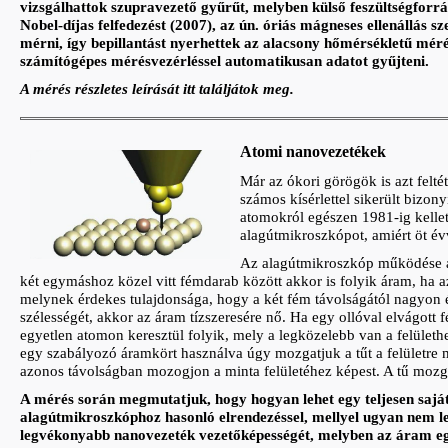
vizsgálhattok szupravezető gyűrűt, melyben külső feszültségforrá
Nobel-díjas felfedezést (2007), az ún. óriás mágneses ellenállás 
mérni, így bepillantást nyerhettek az alacsony hőmérsékletű mér
számítógépes mérésvezérléssel automatikusan adatot gyűjteni.
A mérés részletes leírását itt találjátok meg.
Atomi nanovezetékek
Már az ókori görögök is azt felté
számos kísérlettel sikerült bizon
atomokról egészen 1981-ig kellet
alagútmikroszkópot, amiért öt év
Az alagútmikroszkóp működése az
két egymáshoz közel vitt fémdarab között akkor is folyik áram, ha
melynek érdekes tulajdonsága, hogy a két fém távolságától nagyon 
szélességét, akkor az áram tízszeresére nő. Ha egy ollóval elvágott 
egyetlen atomon keresztül folyik, mely a legközelebb van a felület
egy szabályozó áramkört használva úgy mozgatjuk a tűt a felületre 
azonos távolságban mozogjon a minta felületéhez képest. A tű mozgás
A mérés során megmutatjuk, hogy hogyan lehet egy teljesen saját 
alagútmikroszkóphoz hasonló elrendezéssel, mellyel ugyan nem l
legvékonyabb nanovezeték vezetőképességét, melyben az áram egy