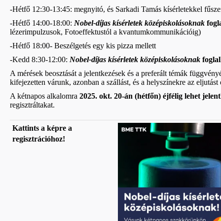
-Hétfő 12:30-13:45: megnyitó, és Sarkadi Tamás kísérletekkel fűsze
-Hétfő 14:00-18:00:
Nobel-díjas kísérletek középiskolásoknak
fogl
lézerimpulzusok, Fotoeffektustól a kvantumkommunikációig)
-Hétfő 18:00- Beszélgetés egy kis pizza mellett
-Kedd 8:30-12:00:
Nobel-díjas kísérletek középiskolásoknak
fogla
A mérések beosztását a jelentkezések és a preferált témák függvény
kifejezetten várunk, azonban a szállást, és a helyszínekre az eljutás
A kétnapos alkalomra
2025. okt. 20-án (hétfőn) éjfélig lehet jelen
regisztráltakat.
Kattints a képre a
regisztrációhoz!