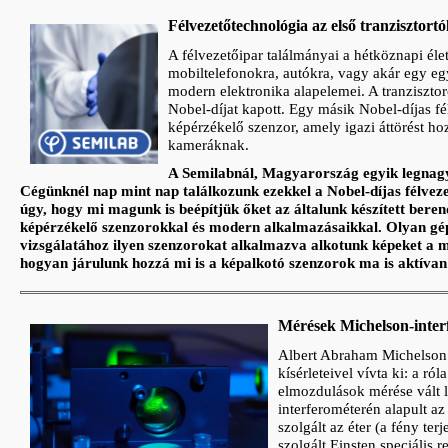
Félvezetőtechnológia az első tranzisztortó
A félvezetőipar találmányai a hétköznapi é
mobiltelefonokra, autókra, vagy akár egy e
modern elektronika alapelemei. A tranzisztor
Nobel-díjat kapott. Egy másik Nobel-díjas f
képérzékelő szenzor, amely igazi áttörést ho
kameráknak.
A Semilabnál, Magyarország egyik legnagy
Cégünknél nap mint nap találkozunk ezekkel a Nobel-díjas félveze
úgy, hogy mi magunk is beépítjük őket az általunk készített bere
képérzékelő szenzorokkal és modern alkalmazásaikkal. Olyan gép
vizsgálatához ilyen szenzorokat alkalmazva alkotunk képeket a min
hogyan járulunk hozzá mi is a képalkotó szenzorok ma is aktívan 
Mérések Michelson-inter
Albert Abraham Michelson v
kísérleteivel vívta ki: a r
elmozdulások mérése vált l
interferométerén alapult a
szolgált az éter (a fény te
szolgált Einsten speciális