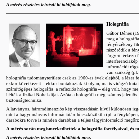
A mérés részletes leírását itt találjátok meg.
Holográfia
Gábor Dénes (19
meg a holográfia
fényérzékeny fi
rászóródik a fén
tárgyról érkező 
interferenciakép
információt rögz
van szükség (pl
holográfia tudományterülete csak az 1960-as évek elejétől, a lézer f
ekkor következett – ekkor bontakoztak ki olyan, ma is virágzó kutatá
számítógépes holográfia, a reflexiós holográfia – elég volt, hog
ítélték a fizikai Nobel-díjat. Azóta a holográfia még számos jelentős 
biztonságtechnika.
A látványos, háromdimenziós kép visszaadásán kívül különösen izga
mint a hagyományos információtároló eszközökön (pl. a fényképe
darabokra törve is minden darabban a teljes tárgyinformáció megőrz
A mérés során megismerkedhettek a holográfia fortélyaival, és 
A mérés részletes leírását itt találjátok meg.