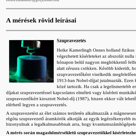
A mérések rövid leírásai
Szupravezetés
Heike Kamerlingh Onnes holland fizikus 
végezhetett kísérleteket az abszolút nul
hónapon belül nagyon meghökkentő felfede
alatt zérusra csökken. Késöbb kiderült, 
szupvavezetőként viselkedik megfelelőe
1913-ban Nobel-díjjal jutalmazták. Ezen k
közé tartozik. Ha csak a legelismertebb 
díjakat szupravezetéssel kapcsolatos elméleti vagy kísérleti munká
szupravezetőkért kiosztott Nobel-díj (1987), hiszen ekkor vált leh
elérhető legyen a szupravezetés.
A szupravezetést az élet számos területén alkalmazzák a mágnesese
régóta szupravezető áramkörök alkotják az egyik legérzékenyebb m
bizonyulnak a legalkalmasabbnak arra, hogy kvantumszámítógépeke
A mérés során magashőmérsékletű szupravezetőkkel kísérletezhette