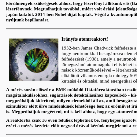
körülmények szükségesek ahhoz, hogy lézerfényt állítsunk elő (B
lézerfénynek. Megtudhatjuk továbbá, miért volt óriási jelentőség
japán kutatók 2014-ben Nobel díjat kaptak. Végül a kvantumopti
nyújtunk bepillantást.
Irányíts atomreaktort!
1932-ben James Chadwick felfedezte a n
hogy neutronokkal besugározva elemeke
felfedezését (1938), amely a neutronok
tömegszámú atommagokat el is lehet hasí
mások közreműködésével – létrehozták 
előállított villamos energia mintegy 5
kutatási és oktatási, mind energetikai c
A mérés során először a BME működő Oktatóreaktorában teszünk
magátalakulásokhoz, sugárzások detektálásához kapcsolódó - kí
megpróbáljuk kideríteni, milyen elemekből áll az, amit besugár
szimulátor előtt ülve mindenkinek lehetősége lesz az erőművet irán
is. Megpróbáljuk megérteni, mi is kell ahhoz, hogy egy atomer
A reaktorba csak 16 éven felüliek léphetnek be, fényképes igazolv
ezért a mérés kezdete előtt negyed órával kérünk megjelenni a re