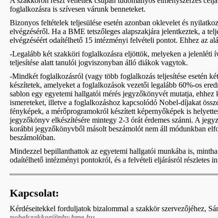
A szakkörön részt vehettek csupán tudományos élményszerzés céljábó
foglalkozásra is szívesen várunk benneteket.
Bizonyos feltételek teljesülése esetén azonban oklevelet és nyilatkoz
elvégzéséről. Ha a BME tetszőleges alapszakjára jelentkeztek, a telje
elvégzéséért odaítélhető 15 intézményi felvételi pontot. Ehhez az alá
-Legalább két szakköri foglalkozásra eljöttök, melyeken a jelenléti ív
teljesítése alatt tanulói jogviszonyban álló diákok vagytok.
-M
indkét foglalkozásról (vagy több foglalkozás teljesítése esetén ké
készítetek, amelyeket a foglalkozások vezetői legalább 60%-os er
sablon egy egyetemi hallgatói mérés jegyzőkönyvét mutatja, ehhez 
ismereteket, illetve a foglalkozáshoz kapcsolódó Nobel-díjakat össze
fényképek, a mérőprogramokról készített képernyőképek is helyette
jegyzőkönyv elkészítésére mintegy 2-3 órát érdemes szánni. A jegy
korábbi jegyzőkönyvből másolt beszámolót nem áll módunkban elfog
beszámolóban.
Mindezzel bepillanthattok az egyetemi hallgatói munkába is, mintha 
odaítélhető intézményi pontokról, és a felvételi eljárásról részletes 
Kapcsolat:
Kérdéseitekkel forduljatok bizalommal a szakkör szervezőjéhez, S
nobelszakkor@phy.bme.hu