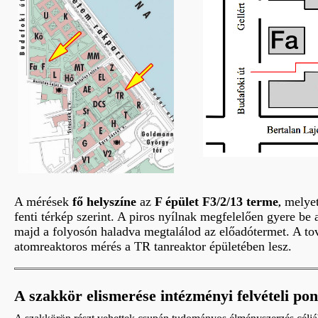
A mérések
fő helyszín
e
az
F épület F3/2/13 terme
melyet
,
fenti térkép szerint. A piros nyílnak megfelelően gyere be 
majd a folyosón haladva megtalálod az előadótermet. A to
atomreaktoros mérés a TR tanreaktor épületében lesz.
A szakkör elismerése intézményi felvételi po