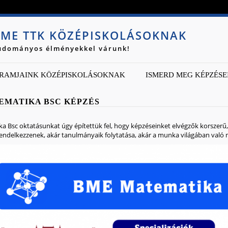
Jump to navigation
ME TTK KÖZÉPISKOLÁSOKNAK
udományos élményekkel várunk!
RAMJAINK KÖZÉPISKOLÁSOKNAK
ISMERD MEG KÉPZÉSE
EMATIKA BSC KÉPZÉS
a Bsc oktatásunkat úgy építettük fel, hogy képzéseinket elvégzők korszerű, 
rendelkezzenek, akár tanulmányaik folytatása, akár a munka világában val