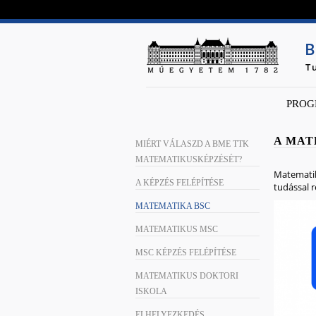
B
T
PROG
A MAT
MIÉRT VÁLASZD A BME TTK
MATEMATIKUSKÉPZÉSÉT?
Matematik
A KÉPZÉS FELÉPÍTÉSE
tudással 
MATEMATIKA BSC
MATEMATIKUS MSC
MSC KÉPZÉS FELÉPÍTÉSE
MATEMATIKUS DOKTORI
ISKOLA
ELHELYEZKEDÉS