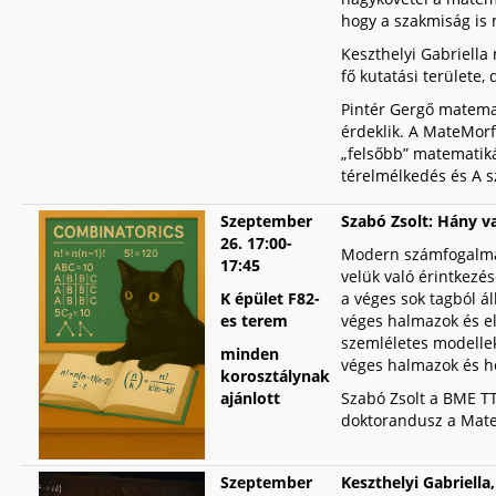
hogy a szakmiság is
Keszthelyi Gabriella
fő kutatási területe,
Pintér Gergő matemat
érdeklik. A MateMorf
„felsőbb” matematiká
térelmélkedés és A s
Szeptember
Szabó Zsolt: Hány v
26.
1
7:00-
Modern számfogalmai
17:45
velük való érintkez
K épület F82-
a véges sok tagból ál
es terem
véges halmazok és e
szemléletes modelle
minden
véges halmazok és h
korosztálynak
ajánlott
Szabó Zsolt a BME TT
doktorandusz a Mate
Szeptember
Keszthelyi Gabriella