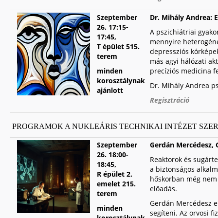
Szeptember
Dr. Mihály Andrea: 
26.
17:15-
A pszichiátriai gyako
17:45,
mennyire heterogének
T épület 515.
depressziós kórképe
terem
más agyi hálózati akt
minden
precíziós medicina fe
korosztálynak
Dr. Mihály Andrea psz
ajánlott
Regisztráció
PROGRAMOK A NUKLEÁRIS TECHNIKAI INTÉZET SZE
Szeptember
Gerdán Mercédesz, G
26.
18:00-
Reaktorok és sugárte
18:45,
a biztonságos alkalm
R épület 2.
hőskorban még nem vo
emelet 215.
előadás.
terem
Gerdán Mercédesz első
minden
segíteni. Az orvosi fi
korosztálynak