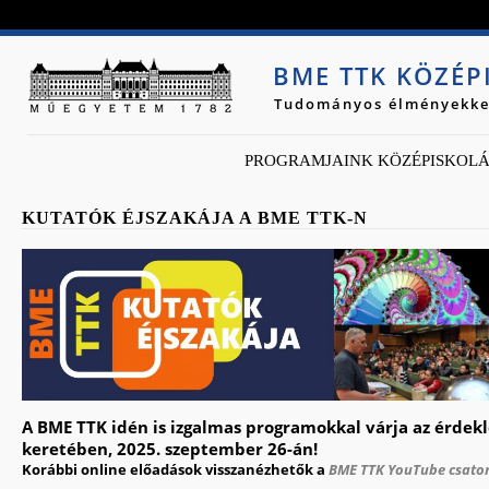
Jump to navigation
BME TTK KÖZÉ
Tudományos élményekke
PROGRAMJAINK KÖZÉPISKOL
KUTATÓK ÉJSZAKÁJA A BME TTK-N
A BME TTK idén is izgalmas programokkal várja az érdek
keretében, 2025. szeptember 26-án!
Korábbi online előadások visszanézhetők a
BME TTK YouTube csato