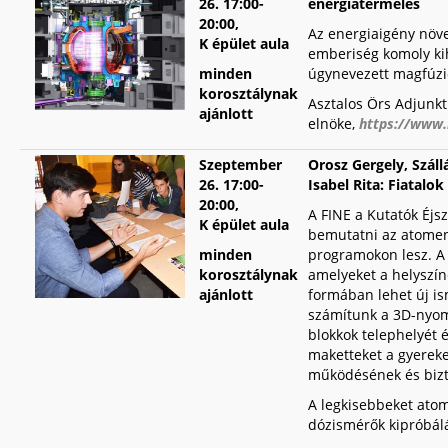
26.
17:00-
energiatermelés
20:00,
Az energiaigény növe
K épület aula
emberiség komoly kih
minden
úgynevezett magfúzió,
korosztálynak
Asztalos Örs Adjunkt
ajánlott
elnöke,
https://www.
Szeptember
Orosz Gergely, Szál
26.
17:00-
Isabel Rita:
Fiatalok
20:00,
A FINE a Kutatók Éj
K épület aula
bemutatni az atomene
minden
programokon lesz. A 
korosztálynak
amelyeket a helyszín
ajánlott
formában lehet új is
számítunk a 3D-nyom
blokkok telephelyét 
maketteket a gyereke
működésének és bizto
A legkisebbeket ato
dózismérők kipróbálá