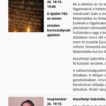
26.
1
8:15-
Mi a véletlen és mi
19:00
fogalmakról a hétköz
K épület F82-
művészek? Gabi a mos
es terem
Matematikai és fizik
Ezeknek a fogalmakna
minden
jelentésén túlmutató
korosztálynak
hullámokra vagy a k
ajánlott
általában nincs idő 
most itt Kutatók Éjsz
intézet, Önvezető Aut
Matematika kurzus di
Keszthelyi Gabriella
fő kutatási területe,
A valószínűségszámítá
témában. A 'Milyen 
gondozásában.
http
Rendszeres előadja a
láthattuk. Pintér Ge
Szeptember
Keszthelyi Gabriella
26.
1
9:15-