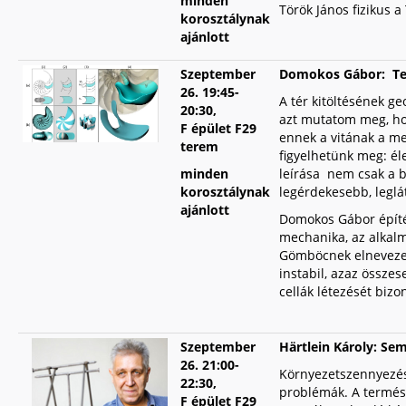
minden
Török János fizikus a
korosztálynak
ajánlott
Szeptember
Domokos Gábor: Term
26.
19:45-
A tér kitöltésének ge
20:30,
azt mutatom meg, ho
F épület F29
ennek a vitának a me
terem
figyelhetünk meg: éle
minden
leírása nem csak a 
korosztálynak
legérdekesebb, leglá
ajánlott
Domokos Gábor építé
mechanika, az alkalm
Gömböcnek elnevezett
instabil, azaz összes
cellák létezését bizon
Szeptember
Härtlein Károly: Semm
26.
21:00-
Környezetszennyezés,
22:30,
problémák. A termés
F épület F29