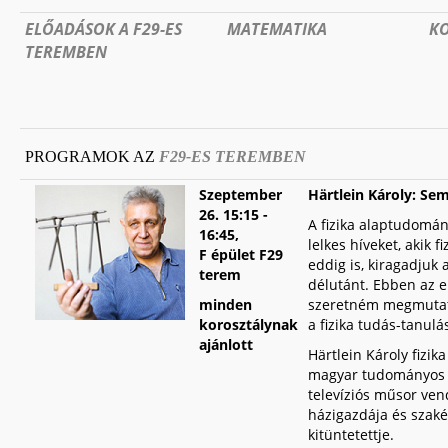
ELŐADÁSOK A F29-ES
MATEMATIKA
K
TEREMBEN
PROGRAMOK AZ
F29-ES TEREMBEN
S
zeptember
Härtlein Károly: Semm
26.
15:15 -
A fizika alaptudomán
16:45
,
lelkes híveket, akik 
F épület F29
eddig is, kiragadjuk 
terem
délutánt. Ebben az e
minden
szeretném megmutatni
korosztálynak
a fizika tudás-tanulá
ajánlott
Härtlein Károly fizik
magyar tudományos i
televíziós műsor vend
házigazdája és szaké
kitüntetettje.