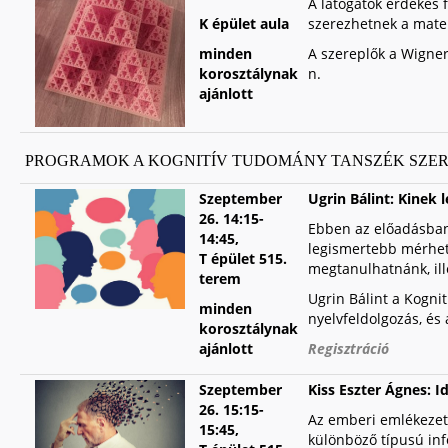
A látogatók érdekes 
K épület aula
szerezhetnek a matem
minden
A szereplők a Wigner 
korosztálynak
n.
ajánlott
PROGRAMOK A KOGNITÍV TUDOMÁNY TANSZÉK SZE
Szeptember
Ugrin Bálint: Kinek 
26.
14:15-
Ebben az előadásban 
14:45,
legismertebb mérhető
T épület 515.
megtanulhatnánk, ill
terem
Ugrin Bálint a Kogni
minden
nyelvfeldolgozás, és
korosztálynak
ajánlott
Regisztráció
Szeptember
Kiss Eszter Ágnes: 
26.
15:15-
Az emberi emlékezet
15:45,
különböző típusú inf