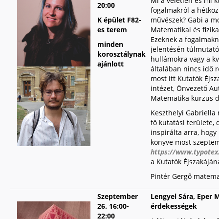
Mi a véletlen és mi
20:00
fogalmakról a hétköz
K épület F82-
művészek? Gabi a mos
es terem
Matematikai és fizik
Ezeknek a fogalmakna
minden
jelentésén túlmutató
korosztálynak
hullámokra vagy a k
ajánlott
általában nincs idő 
most itt Kutatók Éjsz
intézet, Önvezető Aut
Matematika kurzus di
Keszthelyi Gabriella
fő kutatási területe,
inspirálta arra, hogy
könyve most szepte
https://www.typotex.
a Kutatók Éjszakájána
Pintér Gergő matemat
Szeptember
Lengyel Sára, Eper 
26.
16:00-
érdekességek
22:00