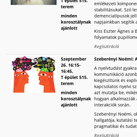
T épület 515.
emlékezeti komponen
terem
stabilitásukat. Szó l
minden
demenciatípusok jel
korosztálynak
napjainkban segítik 
ajánlott
Kiss Eszter Ágnes a B
folyamatok pupillome
Regisztráció
Szeptember
Szeberényi Noémi
: 
26.
16:15-
A nyelvtudást gyakra
16:45,
kommunikáció azonba
T épület 515.
kiegészítünk és expl
terem
kapcsolatos nyelvi s
minden
azt mutatja be, miké
korosztálynak
hogyan alkalmazzák a
ajánlott
interakciók során.
Szeberényi Noémi, o
hallgatója, kutatási
pragmatikai és tudat
Regisztráció