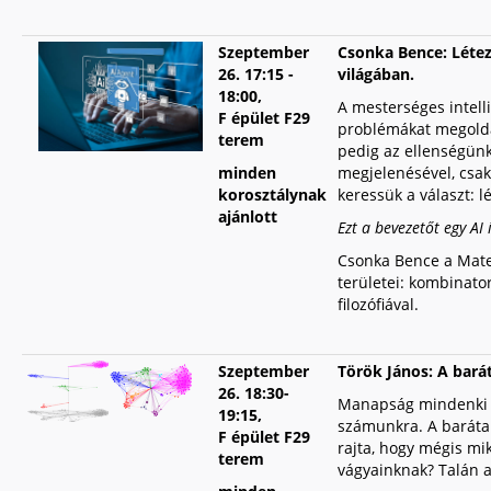
S
zeptember
Csonka Bence: Létez
26.
17:15 -
világában.
18:00
,
A mesterséges intell
F épület F29
problémákat megoldan
terem
pedig az ellenségün
minden
megjelenésével, csak
korosztálynak
keressük a választ: l
ajánlott
Ezt a bevezetőt egy AI 
Csonka Bence a Mate
területei: kombinato
filozófiával.
S
zeptember
Török János: A bará
26. 18:30-
Manapság mindenki a 
19:15,
számunkra. A baráta
F épület F29
rajta, hogy mégis mi
terem
vágyainknak? Talán a 