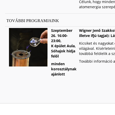
Célunk, hogy minden
atomenergia szerepét
TOVÁBBI PROGRAMJAINK
Szeptember
Wigner Jenő Szakkol
26.
16:00-
illetve ifjú tagjai):
23:00,
Kicsiket és nagyokat
K épület Aula,
világával. Kísérletei
Sóhajok hídja
továbbá felölelik a 
felől
További információ a
minden
korosztálynak
ajánlott