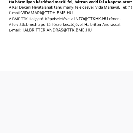
Ha bármilyen kérdésed merül fel, bátran vedd fel a kapcsolatot:
A Kar Dékáni Hivatalának tanulmányi felelősével, Vida Máriával, Tel: (1)
VIDAMARI@TTDH.BME.HU
E-mail:
INFO@TTKHK.HU
A BME TTK Hallgatói Képviseletével a
címen.
A felvi.ttk.bme.hu portál főszerkesztőjével, Halbritter Andrással,
HALBRITTER.ANDRAS@TTK.BME.HU
E-mail: