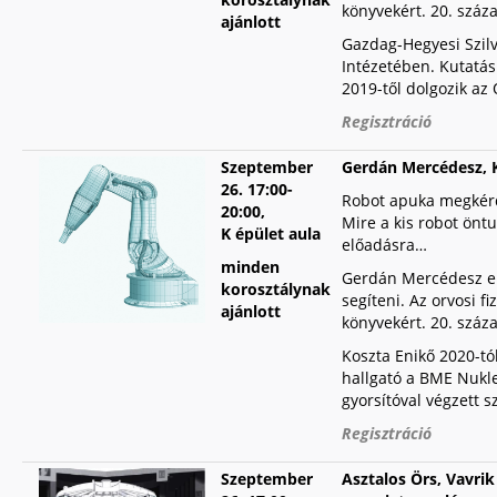
könyvekért. 20. száza
ajánlott
Gazdag-Hegyesi Szilv
Intézetében. Kutatás
2019-től dolgozik az 
Regisztráció
Szeptember
Gerdán Mercédesz, K
26.
17:00-
Robot apuka megkérde
20:00,
Mire a kis robot öntu
K épület aula
előadásra…
minden
Gerdán Mercédesz első
korosztálynak
segíteni. Az orvosi fi
ajánlott
könyvekért. 20. száza
Koszta Enikő 2020-tó
hallgató a BME Nukle
gyorsítóval végzett 
Regisztráció
Szeptember
Asztalos Örs, Vavri