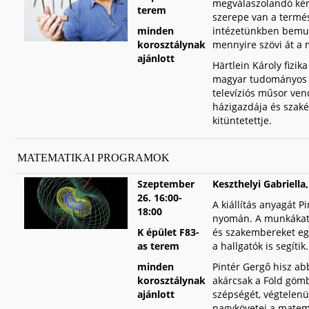
megválaszolandó kér
terem
szerepe van a term
minden
intézetünkben bemuta
korosztálynak
mennyire szövi át a m
ajánlott
Härtlein Károly fizik
magyar tudományos i
televíziós műsor vend
házigazdája és szaké
kitüntetettje.
MATEMATIKAI PROGRAMOK
Szeptember
Keszthelyi Gabriell
26.
1
6:00-
A kiállítás anyagát P
18:00
nyomán. A munkákat Pi
K épület F83-
és szakembereket eg
as terem
a hallgatók is segítik
minden
Pintér Gergő hisz ab
korosztálynak
akárcsak a Föld gömb
ajánlott
szépségét, végtelenül
nagykövetei a matema